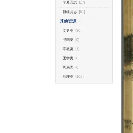
宁夏县志
[17]
新疆县志
[61]
其他资源
>>
文史类
[30]
书画类
[0]
宗教类
[1]
医学类
[0]
周易类
[0]
地理类
[102]