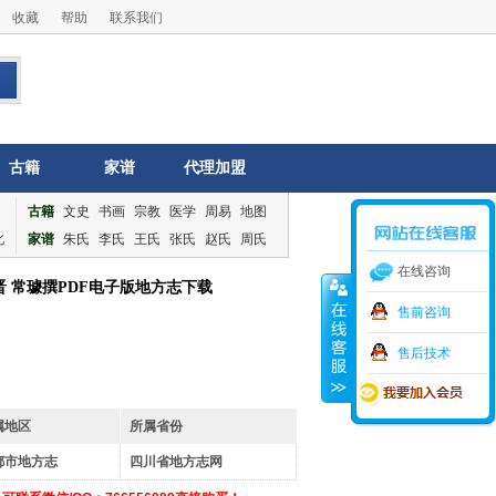
收藏
帮助
联系我们
古籍
家谱
代理加盟
古籍
文史
书画
宗教
医学
周易
地图
北
家谱
朱氏
李氏
王氏
张氏
赵氏
周氏
在线咨询
晋 常璩撰PDF电子版地方志下载
售前咨询
售后技术
属地区
所属省份
都市地方志
四川省地方志网