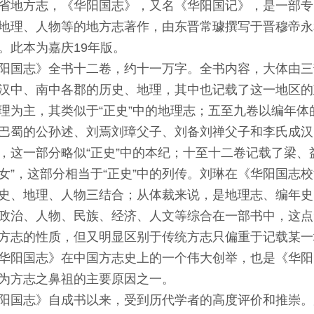
省地方志，《华阳国志》，又名《华阳国记》，是一部专
地理、人物等的地方志著作，由东晋常璩撰写于晋穆帝永和
。此本为嘉庆19年版。
阳国志》全书十二卷，约十一万字。全书内容，大体由三
汉中、南中各郡的历史、地理，其中也记载了这一地区的
理为主，其类似于“正史”中的地理志；五至九卷以编年
巴蜀的公孙述、刘焉刘璋父子、刘备刘禅父子和李氏成汉
，这一部分略似“正史”中的本纪；十至十二卷记载了梁、
女”，这部分相当于“正史”中的列传。刘琳在《华阳国志校
史、地理、人物三结合；从体裁来说，是地理志、编年史
政治、人物、民族、经济、人文等综合在一部书中，这点
方志的性质，但又明显区别于传统方志只偏重于记载某一
华阳国志》在中国方志史上的一个伟大创举，也是《华阳
为方志之鼻祖的主要原因之一。
阳国志》自成书以来，受到历代学者的高度评价和推崇。