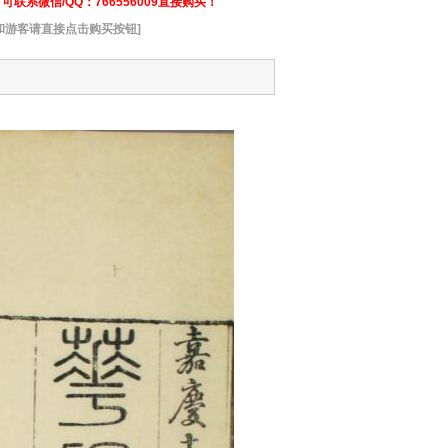
联系微信/QQ：766556009直接购买！
和游客请直接点击购买按钮]