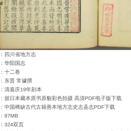
：四川省地方志
：华阳国志
：十二卷
：东晋 常璩撰
：清嘉庆19年刻本
：据日本藏本原书原貌彩色拍摄 高清PDF电子版下载
：中国稀缺古代古籍善本地方志史志县志PDF下载
：87MB
：324双页