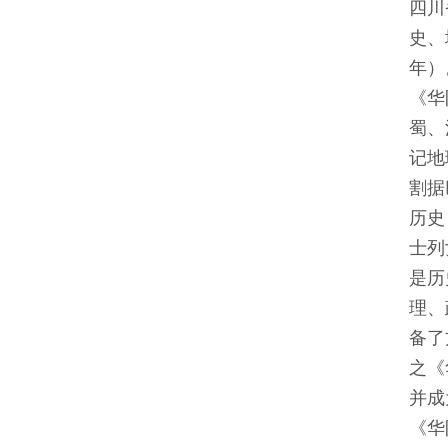
四川
史、
年）
《华
蜀、
记地
割据
历史
士列
是历
理、
备了
之《
并成
《华