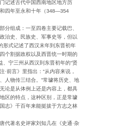
门记述古代中国西南地区地方历
四年至永和十年（348—354
部分组成：一至四卷主要记载巴、
政治史、民族史、军事史等，但以
体的形式记述了西汉末年到东晋初年
四个割据政权以及西晋统一时期的
益、宁三州从西汉到东晋初年的“贤
注·前言》里指出：“从内容来说，
、人物传三结合。”常璩将历史、地
无论是从体例上还是内容上，都具
地区的特点，这种区别，正是常璩
国志》千百年来能挺拔于方志之林
唐代著名史评家刘知几在《史通·杂