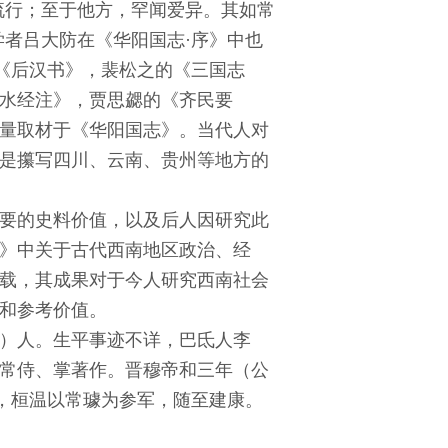
流行；至于他方，罕闻爱异。其如常
学者吕大防在《华阳国志·序》中也
的《后汉书》，裴松之的《三国志
水经注》，贾思勰的《齐民要
量取材于《华阳国志》。当代人对
是攥写四川、云南、贵州等地方的
要的史料价值，以及后人因研究此
》中关于古代西南地区政治、经
载，其成果对于今人研究西南社会
和参考价值。
）人。生平事迹不详，巴氐人李
常侍、掌著作。晋穆帝和三年（公
降，桓温以常璩为参军，随至建康。