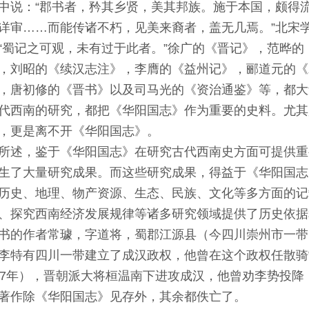
中说：“郡书者，矜其乡贤，美其邦族。施于本国，颇得
详审……而能传诸不朽，见美来裔者，盖无几焉。”北宋
“蜀记之可观，未有过于此者。”徐广的《晋记》，范晔
，刘昭的《续汉志注》，李膺的《益州记》，郦道元的《
，唐初修的《晋书》以及司马光的《资治通鉴》等，都大
代西南的研究，都把《华阳国志》作为重要的史料。尤其
，更是离不开《华阳国志》。
所述，鉴于《华阳国志》在研究古代西南史方面可提供重
生了大量研究成果。而这些研究成果，得益于《华阳国志
历史、地理、物产资源、生态、民族、文化等多方面的记
、探究西南经济发展规律等诸多研究领域提供了历史依据
书的作者常璩，字道将，蜀郡江源县（今四川崇州市一带
李特有四川一带建立了成汉政权，他曾在这个政权任散骑
47年），晋朝派大将桓温南下进攻成汉，他曾劝李势投
著作除《华阳国志》见存外，其余都佚亡了。