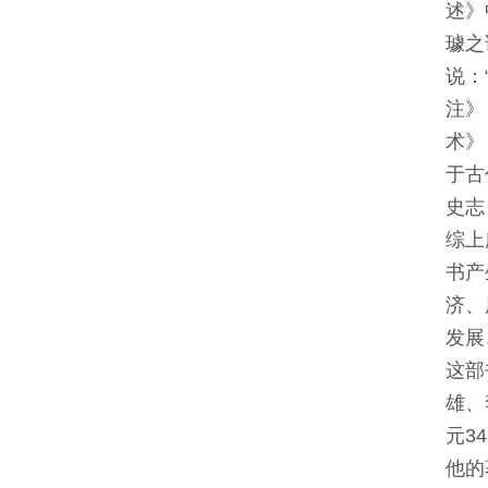
述》
璩之
说：
注》
术》
于古
史志
综上
书产
济、
发展
这部
雄、
元3
他的