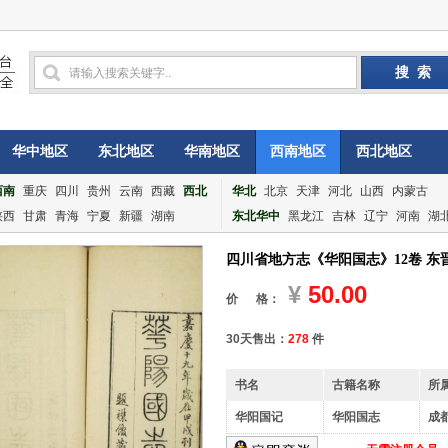
华中地区
东北地区
华南地区
西南地区
西北地区
西南
重庆
四川
贵州
云南
西藏
西北
华北
北京
天津
河北
山西
内蒙古
陕西
甘肃
青海
宁夏
新疆
湖南
东北华中
黑龙江
吉林
辽宁
河南
湖
四川省地方志《华阳国志》12卷 东
¥
50.00
价 格：
30天售出：
278
件
书名
古籍名称
所
华阳国记
华阳国志
成