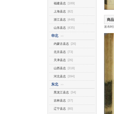
福建县志
[189]
上海县志
[82]
商品
浙江县志
[448]
发布时间2
山东县志
[435]
华北
>>
内蒙古县志
[26]
北京县志
[73]
天津县志
[26]
山西县志
[318]
河北县志
[394]
东北
>>
黑龙江县志
[34]
吉林县志
[37]
辽宁县志
[80]