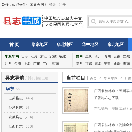
您好，欢迎来到中国县志网！
登录
注册
首 页
华东地区
华北地区
华中地区
东北地区
华东华南
山东
江苏
浙江
安徽
福建
西南
重庆
四川
贵州
云南
西藏
江西
台湾
上海
广东
广西
海南
陕西
甘肃
青海
宁夏
新疆
湖南
县志导航
/ Navigation
当前栏目
|
>
>
首页
华南地区
广西
华东
>>
广西省桂林市《民国恭城
子版地方志下载
江苏县志
[445]
台湾县志
[9]
产品编号：民国恭城县志
安徽县志
[214]
广西省桂林市《乾隆全州志
江西县志
[330]