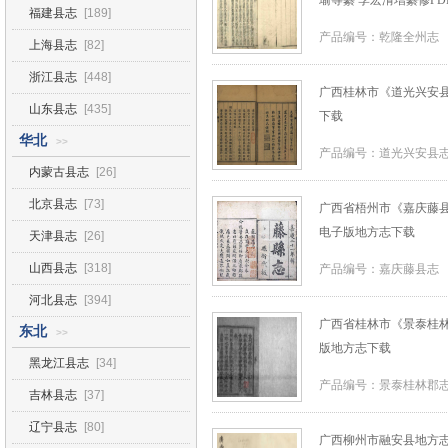
瑜等纂 李宏湑增纂修P
福建县志
[189]
产品编号：乾隆全州志 
上海县志
[82]
浙江县志
[448]
广西桂林市《道光兴安县
山东县志
[435]
下载
华北
>>
产品编号：道光兴安县志
内蒙古县志
[26]
北京县志
[73]
广西省梧州市《嘉庆藤县志
电子版地方志下载
天津县志
[26]
山西县志
[318]
产品编号：嘉庆藤县志 
河北县志
[394]
广西省桂林市《景泰桂林郡
东北
>>
版地方志下载
黑龙江县志
[34]
产品编号：景泰桂林郡志
吉林县志
[37]
辽宁县志
[80]
广西柳州市融安县地方志《