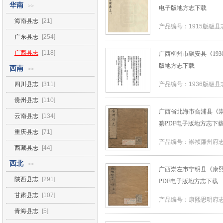
华南
>>
电子版地方志下载
海南县志
[21]
产品编号：1915版融县
广东县志
[254]
广西县志
[118]
广西柳州市融安县《193
版地方志下载
西南
>>
四川县志
[311]
产品编号：1936版融县
贵州县志
[110]
广西省北海市合浦县《崇祯
云南县志
[134]
纂PDF电子版地方志下
重庆县志
[71]
产品编号：崇祯廉州府志
西藏县志
[44]
西北
>>
广西崇左市宁明县《康熙
陕西县志
[291]
PDF电子版地方志下载
甘肃县志
[107]
产品编号：康熙思明府志
青海县志
[5]