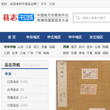
您好，欢迎来到中国县志网！
登录
注册
首 页
华东地区
华北地区
华中地区
东北地区
华东华南
山东
江苏
浙江
安徽
福建
西南
重庆
四川
贵州
云南
西藏
江西
台湾
上海
广东
广西
海南
陕西
甘肃
青海
宁夏
新疆
湖南
县志导航
/ Navigation
华东
>>
江苏县志
[445]
台湾县志
[9]
安徽县志
[214]
江西县志
[330]