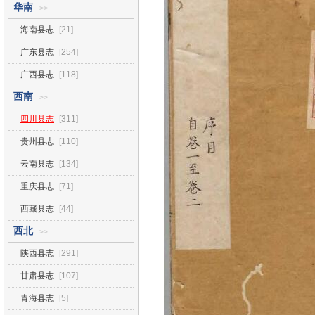
华南
>>
海南县志
[21]
广东县志
[254]
广西县志
[118]
西南
>>
四川县志
[311]
贵州县志
[110]
云南县志
[134]
重庆县志
[71]
西藏县志
[44]
西北
>>
陕西县志
[291]
甘肃县志
[107]
青海县志
[5]