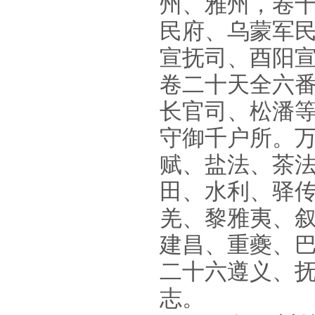
州、雅州，卷
民府、乌蒙军
宣抚司、酉阳
卷二十天全六
长官司、松潘
守御千户所。万
赋、盐法、茶
田、水利、驿
羌、黎雅夷、
建昌、重夔、
二十六遵义、
志。