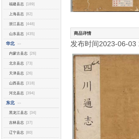
福建县志
[189]
上海县志
[82]
浙江县志
[448]
商品详情
山东县志
[435]
发布时间2023-06-03 1
华北
>>
内蒙古县志
[26]
北京县志
[73]
天津县志
[26]
山西县志
[318]
河北县志
[394]
东北
>>
黑龙江县志
[34]
吉林县志
[37]
辽宁县志
[80]