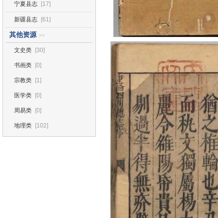
宁夏县志
[17]
新疆县志
[61]
其他资源
>>
文史类
[30]
书画类
[0]
宗教类
[1]
医学类
[0]
周易类
[0]
地理类
[102]