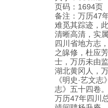
页码：1694页
备注：万历47
难觅其踪迹，
清晰高清，实
四川省地方志，
之皞修，杜应
士，万历未由
湖北黄冈人，
《明史·艺文志
志》五十四卷
万历47年四川
靖间聘杨升庵