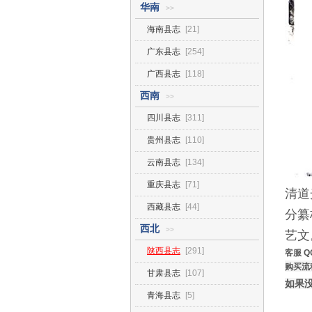
华南
>>
海南县志
[21]
广东县志
[254]
广西县志
[118]
西南
>>
四川县志
[311]
贵州县志
[110]
云南县志
[134]
重庆县志
[71]
清道
西藏县志
[44]
分纂
西北
>>
艺文
陕西县志
[291]
客服 Q
购买流
甘肃县志
[107]
如果
青海县志
[5]