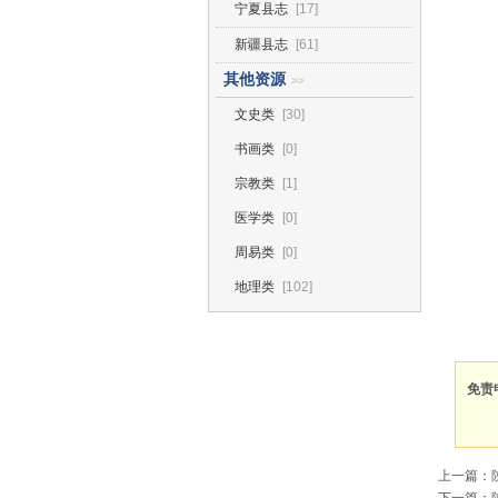
宁夏县志
[17]
新疆县志
[61]
其他资源
>>
文史类
[30]
书画类
[0]
宗教类
[1]
医学类
[0]
周易类
[0]
地理类
[102]
免责
上一篇：
下一篇：