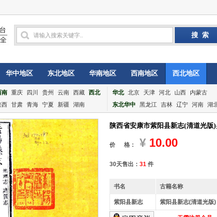
华中地区
东北地区
华南地区
西南地区
西北地区
西南
重庆
四川
贵州
云南
西藏
西北
华北
北京
天津
河北
山西
内蒙古
陕西
甘肃
青海
宁夏
新疆
湖南
东北华中
黑龙江
吉林
辽宁
河南
湖
陕西省安康市紫阳县新志(清道光版)
¥
10.00
价 格：
30天售出：
31
件
书名
古籍名称
紫阳县新志
紫阳县新志(清道光版)