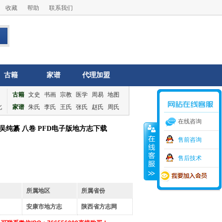
收藏
帮助
联系我们
古籍
家谱
代理加盟
古籍
文史
书画
宗教
医学
周易
地图
北
家谱
朱氏
李氏
王氏
张氏
赵氏
周氏
在线咨询
吴纯纂 八卷 PFD电子版地方志下载
售前咨询
售后技术
所属地区
所属省份
安康市地方志
陕西省方志网