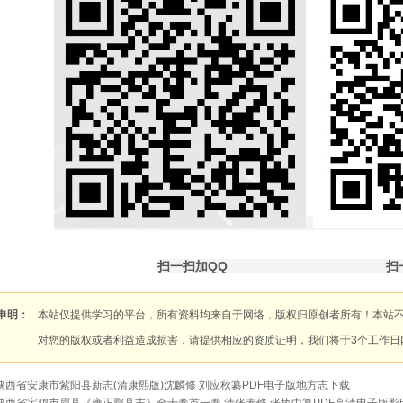
扫一扫加QQ
扫
申明：
本站仅提供学习的平台，所有资料均来自于网络，版权归原创者所有！本站
对您的版权或者利益造成损害，请提供相应的资质证明，我们将于3个工作日
陕西省安康市紫阳县新志(清康熙版)沈麟修 刘应秋纂PDF电子版地方志下载
陕西省宝鸡市眉县《雍正郿县志》全十卷首一卷 清张素修 张执中纂PDF高清电子版影