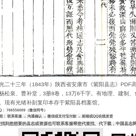
光二十三年（1843年）陕西省安康市《紫阳县志》PD
杨松泉、曹补堂，3册8卷，13万6千字。有地理、建制
。现有光绪补刻复印本存于紫阳县档案馆。
Q： 766556009（微信同号）
程： 联系客服 → 沟通确认 → 微信或支付宝付款 → 邮箱或QQ在线发货
没找到您想要的县志或资源也可联系客服帮您代查找、代下载，中国县志网7