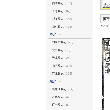
福建县志
[189]
上海县志
[82]
商品
浙江县志
[448]
发布时间2
山东县志
[435]
华北
>>
内蒙古县志
[26]
北京县志
[73]
天津县志
[26]
山西县志
[318]
河北县志
[394]
东北
>>
黑龙江县志
[34]
吉林县志
[37]
辽宁县志
[80]