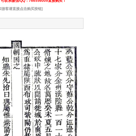
联系微信/QQ：766556009直接购买！
和游客请直接点击购买按钮]