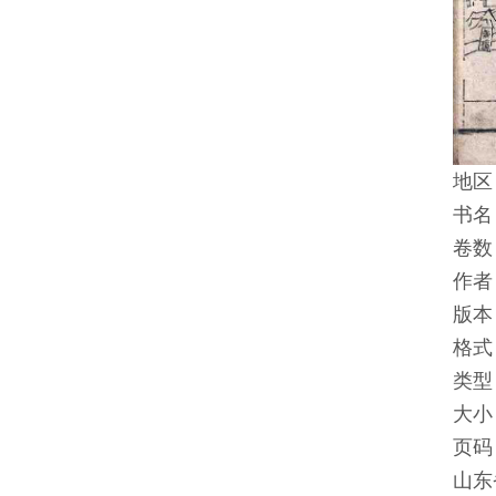
地区
书名
卷数
作者
版本
格式
类型
大小：
页码
山东