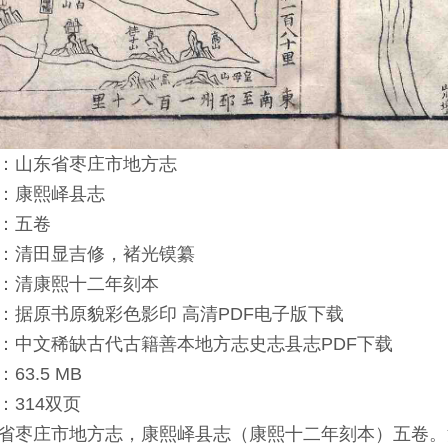
：山东省枣庄市地方志
：康熙峄县志
：五卷
：清田显吉修，褚光镆纂
：清康熙十二年刻本
：据原书原貌彩色影印 高清PDF电子版下载
：中文稀缺古代古籍善本地方志史志县志PDF下载
63.5 MB
：314双页
省枣庄市地方志，康熙峄县志（康熙十二年刻本）五卷。