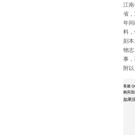
江南
省，
年间
料，
刻本
物志
事，
附以
客服 Q
购买流
如果