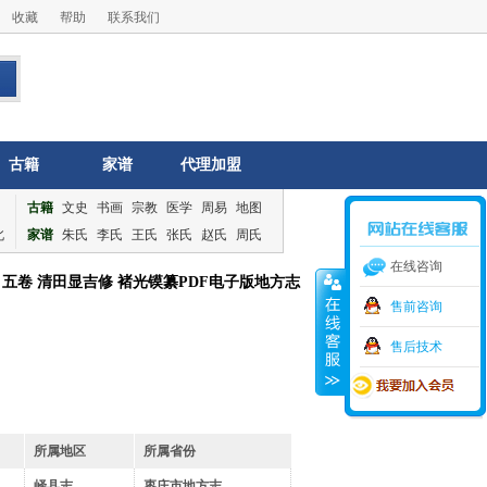
收藏
帮助
联系我们
古籍
家谱
代理加盟
古籍
文史
书画
宗教
医学
周易
地图
北
家谱
朱氏
李氏
王氏
张氏
赵氏
周氏
在线咨询
五卷 清田显吉修 褚光镆纂PDF电子版地方志
售前咨询
售后技术
所属地区
所属省份
峄县志
枣庄市地方志