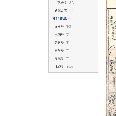
宁夏县志
[17]
新疆县志
[61]
其他资源
>>
文史类
[30]
书画类
[0]
宗教类
[1]
医学类
[0]
周易类
[0]
地理类
[102]