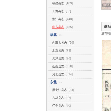
福建县志
[189]
上海县志
[82]
浙江县志
[448]
商品
山东县志
[435]
发布时间2
华北
>>
内蒙古县志
[26]
北京县志
[73]
天津县志
[26]
山西县志
[318]
河北县志
[394]
东北
>>
黑龙江县志
[34]
吉林县志
[37]
辽宁县志
[80]