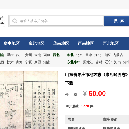
华中地区
东北地区
华南地区
西南地区
西北地区
西南
重庆
四川
贵州
云南
西藏
西北
华北
北京
天津
河北
山西
内蒙古
陕西
甘肃
青海
宁夏
新疆
湖南
东北华中
黑龙江
吉林
辽宁
河南
湖
山东省枣庄市地方志《康熙峄县志》
下载
¥
50.00
价 格：
30天售出：
228
件
书名
古籍名称
康熙峄县志
康熙峄县志