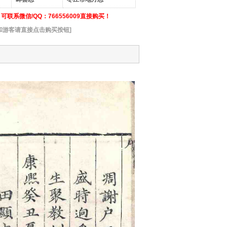
联系微信/QQ：766556009直接购买！
和游客请直接点击购买按钮]