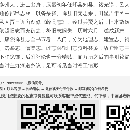
泰州人，进士出身，康熙初年任峄县知县。褚光镆，邑人
通修郡邑志乘，以备采择。峄县旧无志乘，田显吉于邑中
邑人贾三近所创修《峄县志》。经过兵燹之后，旧本散逸
依照旧志而充衍之，补旧志阙失，历时六月，遂成新志。《康
。康熙峄县志全书五卷，八门，分为地理志、建置志、祠
、选举志、漕渠志。此志采辑旧志资料甚多，故户租志中
不稍隐饰，后附评论也十分精赅。而万历之后的事则较简
当时主办河道条议，足可考见当时漕工情形。
Q： 766556009（微信同号）
程： 联系客服 → 沟通确认 → 微信或支付宝付款 → 邮箱或QQ在线发货
没找到您想要的县志或资源也可联系客服帮您代查找、代下载，中国县志网7