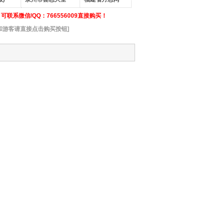
联系微信/QQ：766556009直接购买！
和游客请直接点击购买按钮]