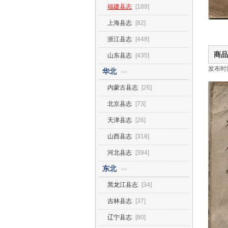
福建县志
[189]
上海县志
[82]
浙江县志
[448]
商品
山东县志
[435]
发布时间2
华北
>>
内蒙古县志
[26]
北京县志
[73]
天津县志
[26]
山西县志
[318]
河北县志
[394]
东北
>>
黑龙江县志
[34]
吉林县志
[37]
辽宁县志
[80]