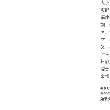
大小：
页码
福建
刻，
署、
防、
义、
时任
州府
擢贵
泉州
客服 Q
购买流
如果