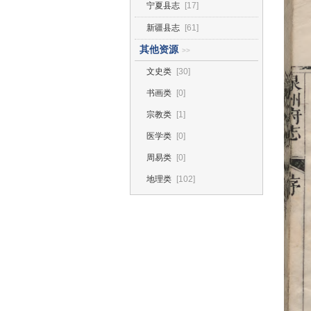
宁夏县志
[17]
新疆县志
[61]
其他资源
>>
文史类
[30]
书画类
[0]
宗教类
[1]
医学类
[0]
周易类
[0]
地理类
[102]