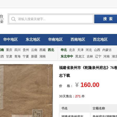
华中地区
东北地区
华南地区
西南地区
西北地区
西南
重庆
四川
贵州
云南
西藏
西北
华北
北京
天津
河北
山西
内蒙古
陕西
甘肃
青海
宁夏
新疆
湖南
东北华中
黑龙江
吉林
辽宁
河南
湖
福建省泉州市《乾隆泉州府志》76卷 
志下载
¥
160.00
价 格：
30天售出：
271
件
书名
古籍名称
福建省泉州府志
泉州府志(清乾隆版