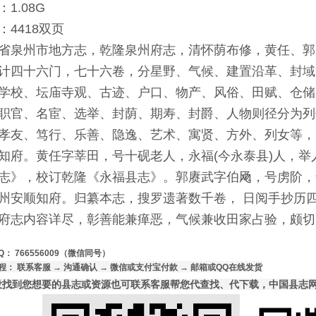
1.08G
：4418双页
省泉州市地方志，乾隆泉州府志，清怀荫布修，黄任、郭赓武
计四十六门，七十六卷，分星野、气候、建置沿革、封域
学校、坛庙寺观、古迹、户口、物产、风俗、田赋、仓储
职官、名宦、选举、封荫、期寿、封爵、人物则径分为列
孝友、笃行、乐善、隐逸、艺术、寓贤、方外、列女等，
知府。黄任字莘田，号十砚老人，永福(今永泰县)人，
志》，校订乾隆《永福县志》。郭赓武字伯飏，号虏阶，
州安顺知府。归纂本志，搜罗遗著数千卷， 日阅手抄历
府志内容详尽，彰善能兼瘅恶，气候兼收田家占验，颇切
Q： 766556009（微信同号）
程： 联系客服 → 沟通确认 → 微信或支付宝付款 → 邮箱或QQ在线发货
没找到您想要的县志或资源也可联系客服帮您代查找、代下载，中国县志网7