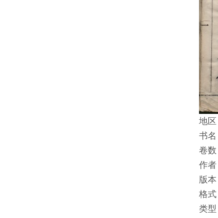
地区
书名
卷数
作者
版本
格式
类型