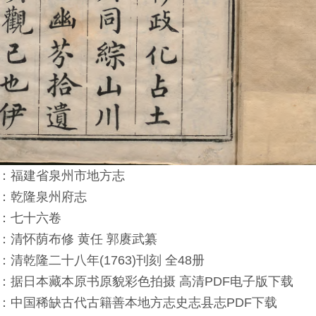
：福建省泉州市地方志
：乾隆泉州府志
：七十六卷
：清怀荫布修 黄任 郭赓武纂
：清乾隆二十八年(1763)刊刻 全48册
：据日本藏本原书原貌彩色拍摄 高清PDF电子版下载
：中国稀缺古代古籍善本地方志史志县志PDF下载