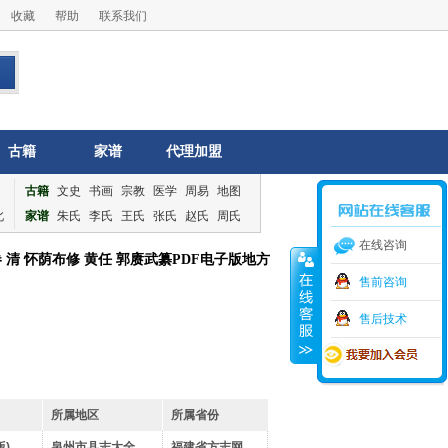
收藏
帮助
联系我们
古籍
家谱
代理加盟
古籍
文史
书画
宗教
医学
周易
地图
北
家谱
朱氏
李氏
王氏
张氏
赵氏
周氏
在线咨询
清 怀荫布修 黄任 郭赓武纂PDF电子版地方
售前咨询
售后技术
所属地区
所属省份
)
泉州市县志大全
福建省方志网