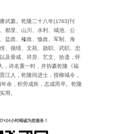
纂。乾隆二十八年(1763)刊
、都里、山川、水利、城池、公
、盐政、榷政、恤政、军制、海
传、循绩、文苑、勋职、武职、忠
以及垂戒、祥异、艺文、拾遗，怀
举人，诗名重一时，并协纂乾隆《福
晋江人，乾隆间进士，授柳城令，
四年余，积劳成疾，志成而卒。乾隆
实用。
×24小时竭诚为您服务！