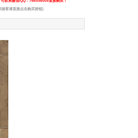
联系微信/QQ：766556009直接购买！
和游客请直接点击购买按钮]