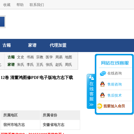
收藏
帮助
联系我们
古籍
家谱
代理加盟
古籍
文史
书画
宗教
医学
周易
地图
北
家谱
朱氏
李氏
王氏
张氏
赵氏
周氏
在线咨询
2卷 清董鸿图修PDF电子版地方志下载
售前咨询
售后技术
所属地区
所属省份
宿州市地方志
安徽省地方志