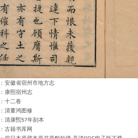
：安徽省宿州市地方志
：康熙宿州志
：十二卷
：清董鸿图修
：清康煕57年刻本
：古籍书库网