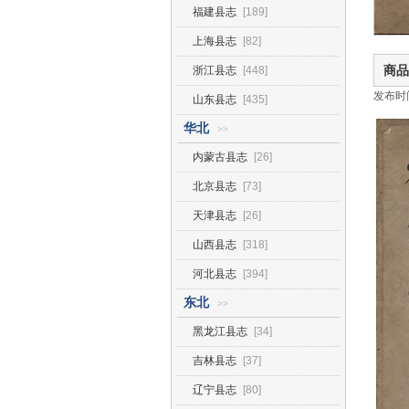
福建县志
[189]
上海县志
[82]
商品
浙江县志
[448]
发布时间2
山东县志
[435]
华北
>>
内蒙古县志
[26]
北京县志
[73]
天津县志
[26]
山西县志
[318]
河北县志
[394]
东北
>>
黑龙江县志
[34]
吉林县志
[37]
辽宁县志
[80]