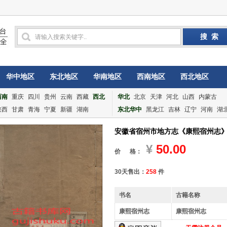
华中地区
东北地区
华南地区
西南地区
西北地区
西南
重庆
四川
贵州
云南
西藏
西北
华北
北京
天津
河北
山西
内蒙古
陕西
甘肃
青海
宁夏
新疆
湖南
东北华中
黑龙江
吉林
辽宁
河南
湖
安徽省宿州市地方志《康熙宿州志》1
¥
50.00
价 格：
30天售出：
258
件
书名
古籍名称
康熙宿州志
康熙宿州志