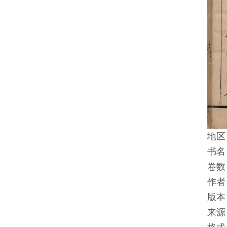
地区
书名
卷数
作者
版本
来源